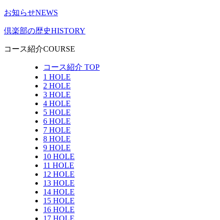
お知らせ
NEWS
倶楽部の歴史
HISTORY
コース紹介
COURSE
コース紹介 TOP
1 HOLE
2 HOLE
3 HOLE
4 HOLE
5 HOLE
6 HOLE
7 HOLE
8 HOLE
9 HOLE
10 HOLE
11 HOLE
12 HOLE
13 HOLE
14 HOLE
15 HOLE
16 HOLE
17 HOLE