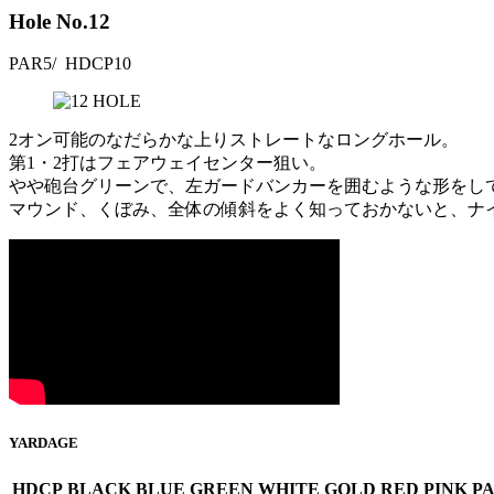
Hole No.
12
PAR
5
/ HDCP
10
2オン可能のなだらかな上りストレートなロングホール。
第1・2打はフェアウェイセンター狙い。
やや砲台グリーンで、左ガードバンカーを囲むような形をし
マウンド、くぼみ、全体の傾斜をよく知っておかないと、ナ
YARDAGE
HDCP
BLACK
BLUE
GREEN
WHITE
GOLD
RED
PINK
P