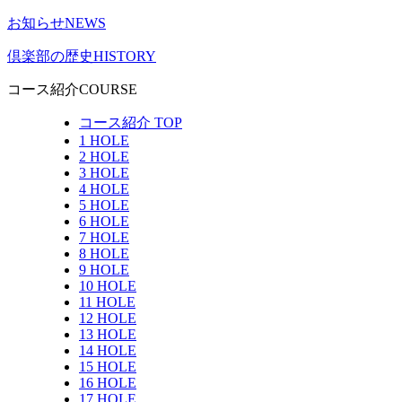
お知らせ
NEWS
倶楽部の歴史
HISTORY
コース紹介
COURSE
コース紹介 TOP
1 HOLE
2 HOLE
3 HOLE
4 HOLE
5 HOLE
6 HOLE
7 HOLE
8 HOLE
9 HOLE
10 HOLE
11 HOLE
12 HOLE
13 HOLE
14 HOLE
15 HOLE
16 HOLE
17 HOLE