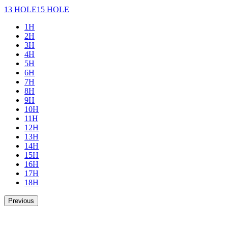
13 HOLE
15 HOLE
1H
2H
3H
4H
5H
6H
7H
8H
9H
10H
11H
12H
13H
14H
15H
16H
17H
18H
Previous