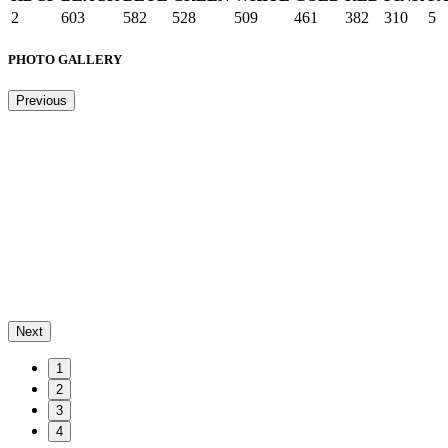
2
603
582
528
509
461
382
310
5
PHOTO GALLERY
Previous
Next
1
2
3
4