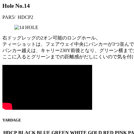
Hole No.
14
PAR
5
/ HDCP
2
右ドッグレッグの2オン可能のロングホール。
ティーショットは、フェアウェイ中央にバンカーが3つ並ん
バンカー越えは、キャリー230Y前後となり、グリーン横ま
ここに入るとグリーンまでの距離感がだしにくいので気を付
YARDAGE
HDCP
BLACK
BLUE
GREEN
WHITE
GOLD
RED
PINK
P