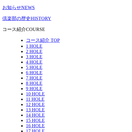
お知らせ
NEWS
倶楽部の歴史
HISTORY
コース紹介
COURSE
コース紹介 TOP
1 HOLE
2 HOLE
3 HOLE
4 HOLE
5 HOLE
6 HOLE
7 HOLE
8 HOLE
9 HOLE
10 HOLE
11 HOLE
12 HOLE
13 HOLE
14 HOLE
15 HOLE
16 HOLE
17 HOLE